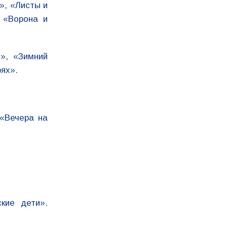
», «Листы и
 «Ворона и
», «Зимний
рях».
«Вечера на
кие дети».