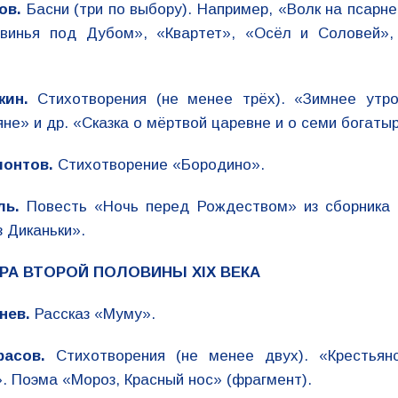
ов.
Басни (три по выбору). Например, «Волк на псарне
Свинья под Дубом», «Квартет», «Осёл и Соловей»,
кин.
Стихотворения (не менее трёх). «Зимнее утро
яне» и др. «Сказка о мёртвой царевне и о семи богаты
монтов.
Стихотворение «Бородино».
ль.
Повесть «Ночь перед Рождеством» из сборника 
з Диканьки».
РА ВТОРОЙ ПОЛОВИНЫ XIX ВЕКА
нев.
Рассказ «Муму».
расов.
Стихотворения (не менее двух). «Крестьянс
. Поэма «Мороз, Красный нос» (фрагмент).