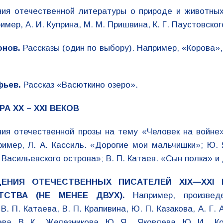
ния отечественной литературы о природе и животны
имер, А. И. Куприна, М. М. Пришвина, К. Г. Паустовског
онов.
Рассказы (один по выбору). Например, «Корова»,
фьев.
Рассказ «Васюткино озеро».
А XX – XXI ВЕКОВ
ия отечественной прозы на тему «Человек на войне
ример, Л. А. Кассиль. «Дорогие мои мальчишки»; Ю. 
 Васильевского острова»; В. П. Катаев. «Сын полка» и 
ДЕНИЯ ОТЕЧЕСТВЕННЫХ ПИСАТЕЛЕЙ XIX—XXI 
ТСТВА (НЕ МЕНЕЕ ДВУХ).
Например, произвед
В. П. Катаева, В. П. Крапивина, Ю. П. Казакова, А. Г. 
ева, В. К. Железникова, Ю. Я. Яковлева, Ю. И. Ко