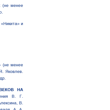
х (не менее
о.
 «Никита» и
» (не менее
Я. Яковлев.
др.
ВЕКОВ НА
ения В. Г.
Алексина, В.
валя, А. А.