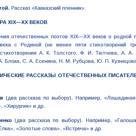
той.
Рассказ «Кавказский пленник».
РА XIX—ХХ ВЕКОВ
ения отечественных поэтов XIX—ХХ веков о родной 
овека с Родиной (не менее пяти стихотворений трё
стихотворения А. К. Толстого, Ф. И. Тютчева, А. А. 
А. Блока, С. А. Есенина, Н. М. Рубцова, Ю. П. Кузнецова
ЧЕСКИЕ РАССКАЗЫ ОТЕЧЕСТВЕННЫХ ПИСАТЕЛЕЙ
ов
(два рассказа по выбору). Например, «Лошадиная
, «Хирургия» и др.
енко
(два рассказа по выбору). Например, «Галоша
Ёлка», «Золотые слова», «Встреча» и др.