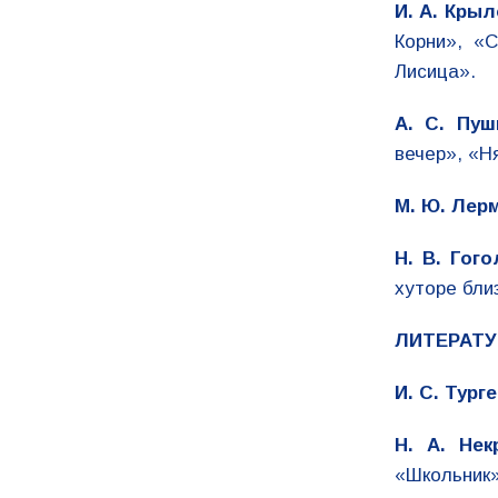
И. А. Крыл
Корни», «
Лисица».
А. С. Пуш
вечер», «Н
М. Ю. Лер
Н. В. Гого
хуторе бли
ЛИТЕРАТУ
И. С. Турге
Н. А. Нек
«Школьник»