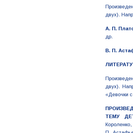
Произведе
двух). Напр
А. П. Плат
др.
В. П. Аста
ЛИТЕРАТУР
Произведен
двух). Нап
«Девочки с
ПРОИЗВЕ
ТЕМУ ДЕ
Короленко, 
П. Астафь