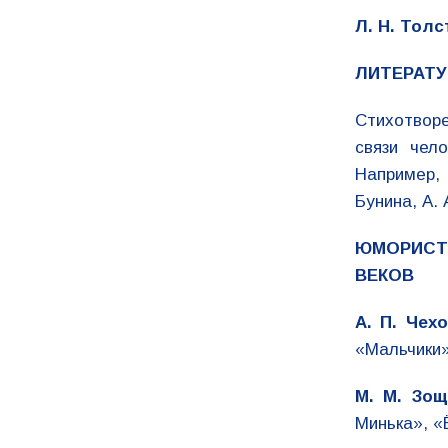
Л. Н. Толс
ЛИТЕРАТУ
Стихотвор
связи чел
Например, 
Бунина, А. 
ЮМОРИСТИ
ВЕКОВ
А. П. Чех
«Мальчики»
М. М. Зощ
Минька», «