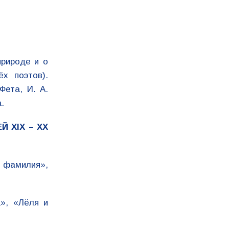
природе и о
х поэтов).
Фета, И. А.
.
 XIX – XX
 фамилия»,
», «Лёля и